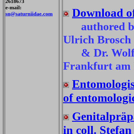
2618673
e-mail:
Download of 
sn@saturniidae.com
authored by 
Ulrich Brosch 
& Dr. Wolfga
Frankfurt am
Entomologis
of entomologi
Genitalpräpa
in coll. Stef