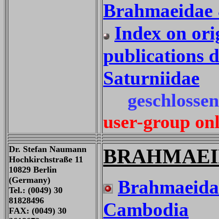
Brahmaeidae 
Index on ori
publications 
Saturniidae
geschlossene
user-group on
Dr. Stefan Naumann
BRAHMAEI
Hochkirchstraße 11
10829 Berlin
(Germany)
Brahmaeidae
Tel.: (0049) 30
81828496
Cambodia
FAX: (0049) 30