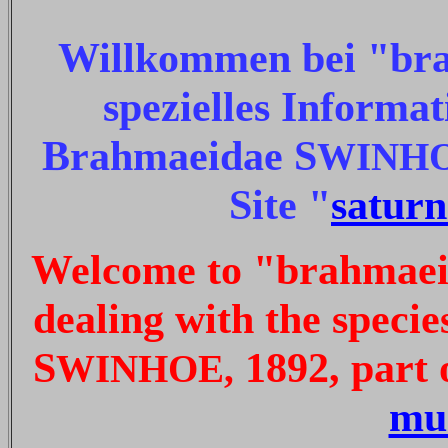
Willkommen bei "bra
spezielles Informa
Brahmaeidae S
WINHO
Site "
saturn
Welcome to "brahmaeid
dealing with the speci
S
1892, part o
WINHOE,
mu