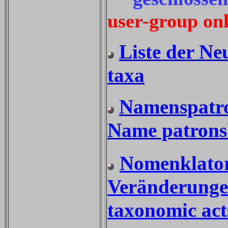
user-group on
Liste der Ne
taxa
Namenspatro
Name patronsh
Nomenklator
Veränderunge
taxonomic act