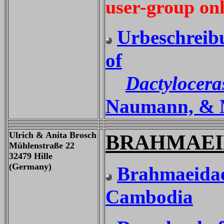
user-group on
Urbeschreibu
of
Dactylocer
Naumann, & M
Ulrich & Anita Brosch
BRAHMAEI
Mühlenstraße 22
32479 Hille
(Germany)
Brahmaeidae
Cambodia