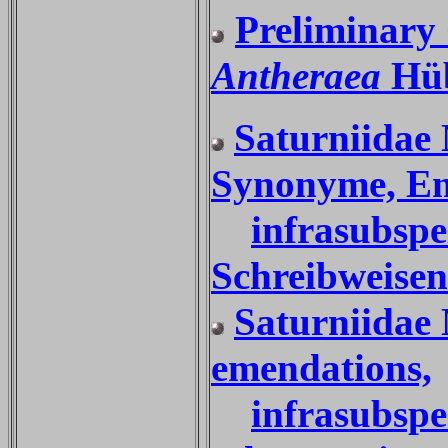
Preliminary 
Antheraea
Hüb
Saturniidae 
Synonyme, Em
infrasubspe
Schreibweisen
Saturniidae 
emendations,
infrasubspe