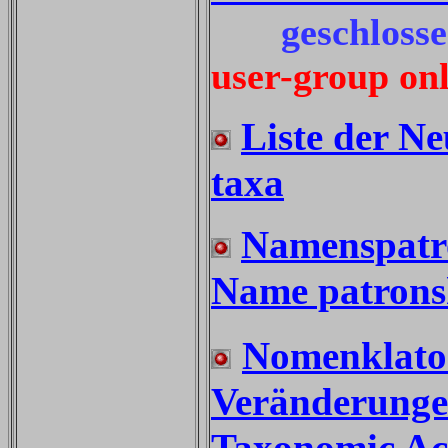
geschloss
user-group on
Liste der Ne
taxa
Namenspatro
Name patronsh
Nomenklato
Veränderunge